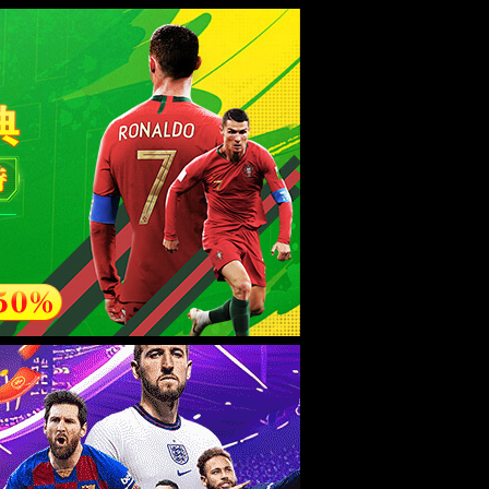
|
|
|
CN
EN
师德监督
院长信箱
工作
办事指南
安全园地
校友工作
通知公告
更多 +
公告
人事工作
部门简介
师风
本科生
返校服务指南
研究生新生党团组织关系转接说明
04
一、党组织关系转接： 研一新生党员组织关系
工作
研究生
斯尼斯人官网入口最新版本更新
2025-06
转入相应信息说明如下： 1.全部通过中...
工作
科研工作
时光印记