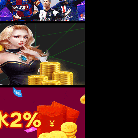
工作
财务工作
捐赠项目
10
斯尼斯人wns8888暑假工作安排
斯尼斯人wns88882026年暑假工作安排
2026-07
外事工作
鸣谢
资产管理
我要捐赠
关于斯尼斯人wns88882026年秋季研究生课程教材选用公示
会议室预约
09
为落实研究生教材选用工作，确保教材选用质
2026-07
电子大屏
量，根据学校相关规定，现组织开展2026...
06
南京大学科技成果转化现金奖励信息公示〔2026〕31号
31-吴兴龙-现金奖励信息公示
2026-07
2026 年斯尼斯人wns8888光学暑期学校报名通知
25